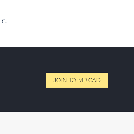
ます。
JOIN TO MR.CAD