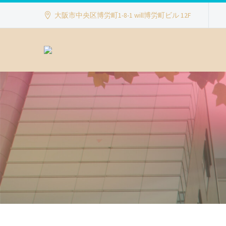
大阪市中央区博労町1-8-1 will博労町ビル 12F