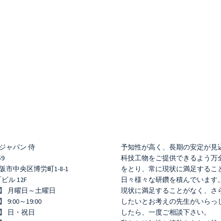
ジャパン 侍
予知性が高く、長期の安定が見
59
科技工物をご提供できるよう万
市中央区博労町1-8-1
をとり、常に現状に満足するこ
町ビル 12F
日々様々な研鑽を積んでいます
】 月曜日～土曜日
現状に満足することがなく、さ
9:00～19:00
したいとお考えの先生がいらっ
】 日・祝日
したら、一度ご相談下さい。