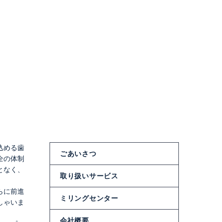
込める歯
ごあいさつ
全の体制
となく、
取り扱いサービス
。
らに前進
ミリングセンター
しゃいま
会社概要